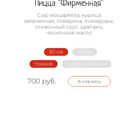
Пицца "Фирменная"
Сыр моцарелла, курица
запеченная, говядина, помидоры,
сливочный соус, орегано,
чесночное масло
30 см
40 см
тонкое
традиционное
700 руб.
В корзину