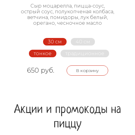
Сыр моцарелла, пицца-соус,
острый соус, полукопченая колбаса,
ветчина, помидоры, лук белый,
орегано, чесночное масло
30 см
40 см
тонкое
традиционное
650 руб.
В корзину
Акции и промокоды на
пиццу