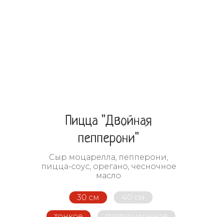
Пицца "Двойная
пепперони"
Сыр моцарелла, пепперони,
пицца-соус, орегано, чесночное
масло
30 см
40 см
тонкое
традиционное