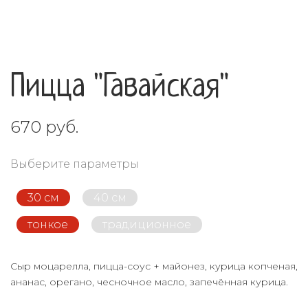
Пицца "Гавайская"
670 руб.
Выберите параметры
30 см
40 см
тонкое
традиционное
Сыр моцарелла, пицца-соус + майонез, курица копченая,
ананас, орегано, чесночное масло,
запечённая курица
.