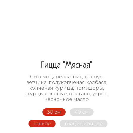
Пицца "Мясная"
Сыр моцарелла, пицца-соус,
ветчина, полукопченая колбаса,
копченая курица, помидоры,
огурцы соленые, орегано, укроп,
чесночное масло
30 см
40 см
тонкое
традиционное