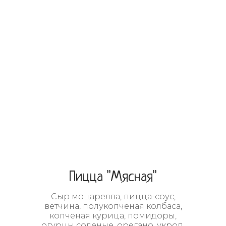
Пицца "Мясная"
Сыр моцарелла, пицца-соус,
ветчина, полукопченая колбаса,
копченая курица, помидоры,
огурцы соленые, орегано, укроп,