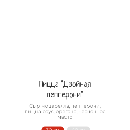
Пицца "Двойная
пепперони"
Сыр моцарелла, пепперони,
пицца-соус, орегано, чесночное
масло