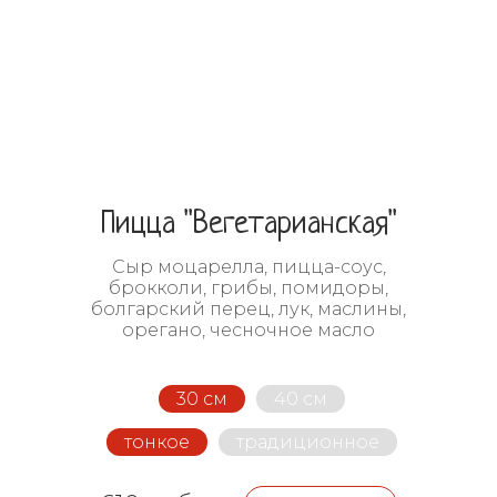
Пицца "Вегетарианская"
Сыр моцарелла, пицца-соус,
брокколи, грибы, помидоры,
болгарский перец, лук, маслины,
орегано, чесночное масло
30 см
40 см
тонкое
традиционное