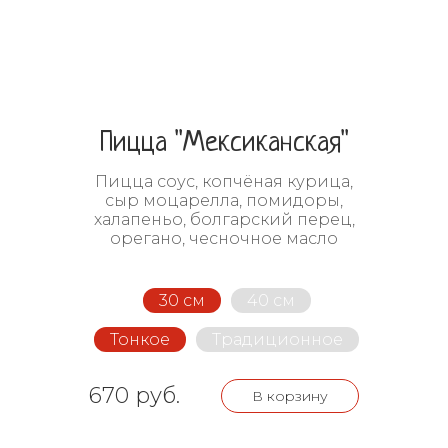
Пицца "Мексиканская"
Пицца соус
, копчёная курица,
сыр моцарелла, помидоры,
халапеньо, болгарский перец,
орегано, чесночное масло
30 см
40 см
Тонкое
Традиционное
670 руб.
В корзину