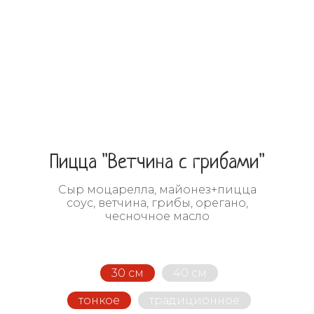
Пицца "Ветчина с грибами"
Сыр моцарелла, майонез+пицца
соус, ветчина, грибы, орегано,
чесночное масло
30 см
40 см
тонкое
традиционное