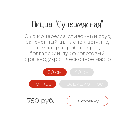
Пицца "Супермясная"
Сыр моцарелла, сливочный соус,
запеченный цыпленок, ветчина,
помидоры грибы, перец
болгарский, лук фиолетовый,
орегано, укроп, чесночное масло
30 см
40 см
тонкое
традиционное
750 руб.
В корзину