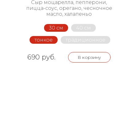
Сыр моцарелла, пепперони,
пицца-соус, орегано, чесночное
масло, халапеньо
30 см
40 см
тонкое
традиционное
690 руб.
В корзину