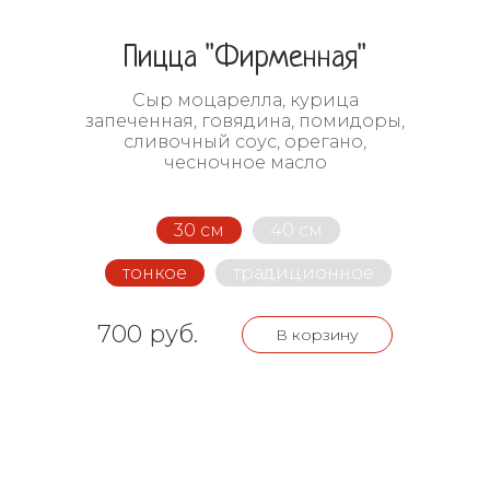
Пицца "Фирменная"
Сыр моцарелла, курица
запеченная, говядина, помидоры,
сливочный соус, орегано,
чесночное масло
30 см
40 см
тонкое
традиционное
700 руб.
В корзину