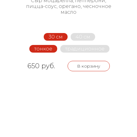
Сыр моцарелла, пепперони,
пицца-соус, орегано, чесночное
масло
30 см
40 см
тонкое
традиционное
650 руб.
В корзину