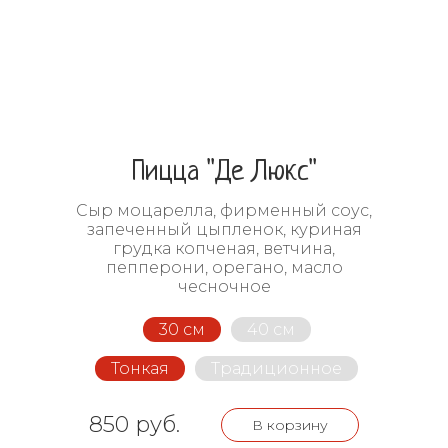
Пицца "Де Люкс"
Сыр моцарелла, фирменный соус,
запеченный цыпленок, куриная
грудка копченая, ветчина,
пепперони, орегано, масло
чесночное
30 см
40 см
Тонкая
Традиционное
850 руб.
В корзину