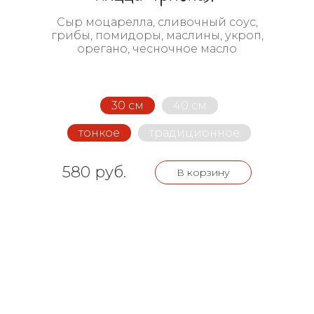
Сыр моцарелла, сливочный соус,
грибы, помидоры, маслины, укроп,
орегано, чесночное масло
30 см
40 см
тонкое
традиционное
580 руб.
В корзину