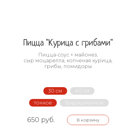
Пицца "Курица с грибами"
Пицца-соус + майонез,
сыр моцарелла, копченая курица,
грибы, помидоры
30 см
40 см
тонкое
традиционное
650 руб.
В корзину