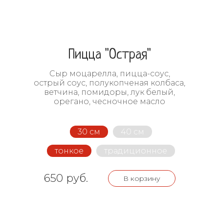
Пицца "Острая"
Сыр моцарелла, пицца-соус,
острый соус, полукопченая колбаса,
ветчина, помидоры, лук белый,
орегано, чесночное масло
30 см
40 см
тонкое
традиционное
650 руб.
В корзину