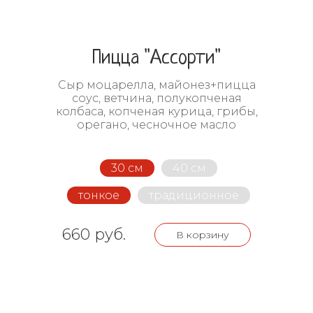
Пицца "Ассорти"
Сыр моцарелла, майонез+пицца
соус, ветчина, полукопченая
колбаса, копченая курица, грибы,
орегано, чесночное масло
30 см
40 см
тонкое
традиционное
660 руб.
В корзину